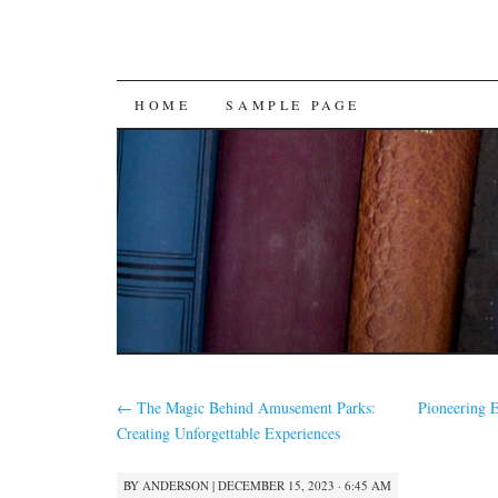
SKIP
HOME
SAMPLE PAGE
TO
CONTENT
←
The Magic Behind Amusement Parks:
Pioneering E
Creating Unforgettable Experiences
BY
ANDERSON
|
DECEMBER 15, 2023 · 6:45 AM