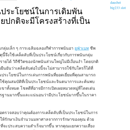
dausbet
big233 slot
ป็นประโยชน์ในการเดิมพัน
ดยปกติจะมีโครงสร้างที่เป็น
ั่นกลุ่มเล็ก ๆ การเฉลิมฉลองกีฬาการพนันอา
ยูฟ่าเบท
ชีพ
นี้จึงใช้เคล็ดลับที่เป็นประโยชน์เกี่ยวกับการพนันกลุ่ม
มรายได้ วิถีชีวิตของนักพนันส่วนใหญ่ไม่มีเงื่อนงำ โดยปกติ
ื่อยืนยันว่าเคล็ดลับต่อไปนี้จะไม่สามารถใช้กับใครก็ได้ที่
ี่เป็นประโยชน์ในการเล่นการพนันที่ยอดเยี่ยมที่คุณสามารถ
้องใช้คุณสมบัติที่เป็นประโยชน์และจินตนาการและค้นพบ
เขาทั้งหมด โชคดีที่อาจมีการเปิดเผยหมวดหมู่ที่โดดเด่น
มีมาตรฐานมากขึ้นและแน่นอนว่ามีประโยชน์มากขึ้นในราคา
ื่อตรวจสอบว่าคุณต้องการเคล็ดลับที่เป็นประโยชน์ในการ
องให้รักษาเงินจำนวนมหาศาลจากการรักษาของคุณ ด้วย
าสที่จะประสบความสำเร็จมากขึ้น หากคุณแยกความเสี่ยง