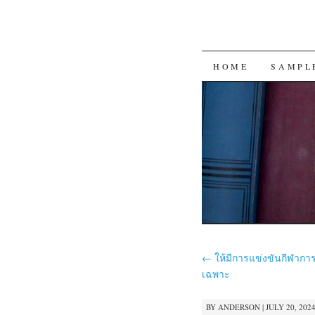
SKIP
HOME
SAMPL
TO
CONTENT
←
ให้มีการแข่งขันกีฬากา
เฉพาะ
BY
ANDERSON
|
JULY 20, 2024