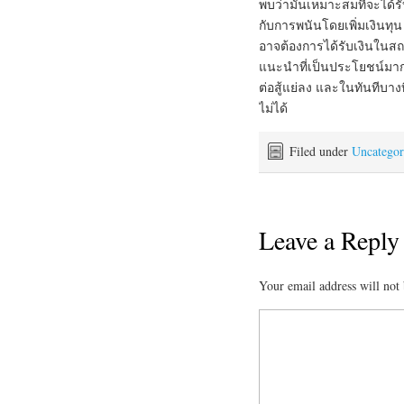
พบว่ามันเหมาะสมที่จะได้รั
กับการพนันโดยเพิ่มเงินท
อาจต้องการได้รับเงินในส
แนะนำที่เป็นประโยชน์มา
ต่อสู้แย่ลง และในทันทีบา
ไม่ได้
Filed under
Uncategor
Leave a Reply
Your email address will not 