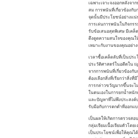
เฉพาะเจาะจงออกหลังจากหลา
สม การพนันที่เกี่ยวข้องกั
จุดนั้นมีประโยชน์อย่างแน
การเล่นการพนันในกิจกรรม
รับข้อเสนอสุดพิเศษ มีเคล
ดึงดูดความสนใจของคุณให้
เหมาะกับงานของคุณอย่า
เวลาซื้อเคล็ดลับที่เป็นปร
ประวัติศาสตร์ในอดีตใน ti
จากการพนันที่เกี่ยวข้องกั
ต้องเลือกสิ่งที่เรียกว่าสิ่
การกล่าวขวัญมากขึ้นจะไม่
ในตนเองในการยกน้ำหนักแอน
และปัญหาที่ไม่พึงประสงค์ปร
รับมือกับการตกต่ำที่ออกแบ
เป็นผลให้เกิดการตรวจสอบ
กลุ่มเจียมเนื้อเจียมตัวโดย
เป็นประโยชน์เพื่อให้คุณไ