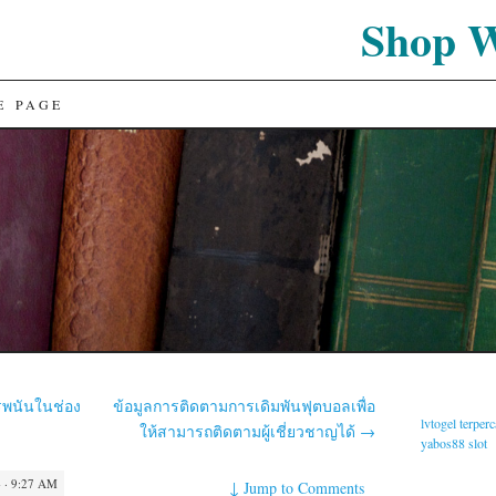
Shop 
E PAGE
รพนันในช่อง
ข้อมูลการติดตามการเดิมพันฟุตบอลเพื่อ
lvtogel terper
ให้สามารถติดตามผู้เชี่ยวชาญได้
→
yabos88 slot
 · 9:27 AM
↓
Jump to Comments