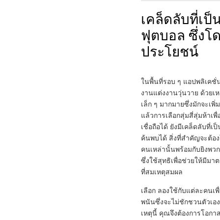
เคล็ดลับที่เ
ฟุตบอล ซึ่งโ
ประโยชน์
ในพื้นที่รอบ ๆ แอปพลิเคช
งานแต่งงานวุ่นวาย ด้วยเหตุ
เล็ก ๆ มากมายซึ่งมักจะเพิ่
แล้วการเลือกสุ่มสี่สุ่มห้าเพ
เชื่อถือได้ ยังมีเคล็ดลับท
ค้นพบได้ สิ่งที่สำคัญจะต
คนเหล่านั้นพร้อมกับยิงพวก
ซึ่งใช้สุทธิเพื่อช่วยให้
ที่สมเหตุสมผล
เลือก ลองใช้กับแต่ละคนเพ
พนันซึ่งจะไม่ชักชวนตัวเ
เหตุนี้ คุณจึงต้องการโอก