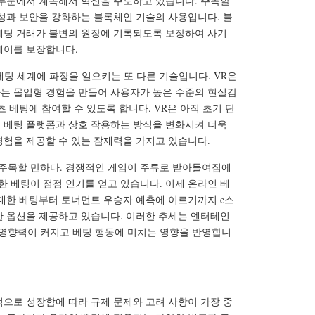
 부문에서 계속해서 혁신을 주도하고 있습니다. 주목할
성과 보안을 강화하는 블록체인 기술의 사용입니다. 블
베팅 거래가 불변의 원장에 기록되도록 보장하여 사기
레이를 보장합니다.
 베팅 세계에 파장을 일으키는 또 다른 기술입니다. VR은
는 몰입형 경험을 만들어 사용자가 높은 수준의 현실감
츠 베팅에 참여할 수 있도록 합니다. VR은 아직 초기 단
 베팅 플랫폼과 상호 작용하는 방식을 변화시켜 더욱
험을 제공할 수 있는 잠재력을 가지고 있습니다.
 주목할 만하다. 경쟁적인 게임이 주류로 받아들여짐에
한 베팅이 점점 인기를 얻고 있습니다. 이제 온라인 베
대한 베팅부터 토너먼트 우승자 예측에 이르기까지 e스
한 옵션을 제공하고 있습니다. 이러한 추세는 엔터테인
 영향력이 커지고 베팅 행동에 미치는 영향을 반영합니
으로 성장함에 따라 규제 문제와 고려 사항이 가장 중