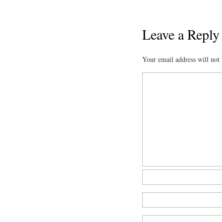
Leave a Reply
Your email address will not 