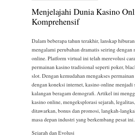
Menjelajahi Dunia Kasino Onl
Komprehensif
Dalam beberapa tahun terakhir, lanskap hiburan
mengalami perubahan dramatis seiring dengan 
online. Platform virtual ini telah merevolusi ca
permainan kasino tradisional seperti poker, blac
slot. Dengan kemudahan mengakses permainan i
dengan koneksi internet, kasino online menjadi
kalangan beragam demografi. Artikel ini mengg
kasino online, mengeksplorasi sejarah, legalitas
ditawarkan, bonus dan promosi, langkah-langk
masa depan industri yang berkembang pesat ini.
Sejarah dan Evolusi