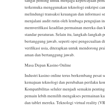
sangat penting untuk menjaga kepercayaan pema
terkemuka menggunakan teknologi enkripsi ca
melindungi transaksi keuangan dan informasi se
menjalani audit rutin oleh lembaga pengujian 
memverifikasi keadilan permainan mereka dan 
standar peraturan. Selain itu, langkah-langkah 
bertanggung jawab, seperti opsi pengecualian di
verifikasi usia, diterapkan untuk mendorong pra
aman dan bertanggung jawab.
Masa Depan Kasino Online
Industri kasino online terus berkembang pesat 
kemajuan teknologi dan perubahan perilaku ko
Kompatibilitas seluler menjadi semakin pentin
pemain lebih memilih mengakses permainan kas
dan tablet mereka. Teknologi virtual reality (