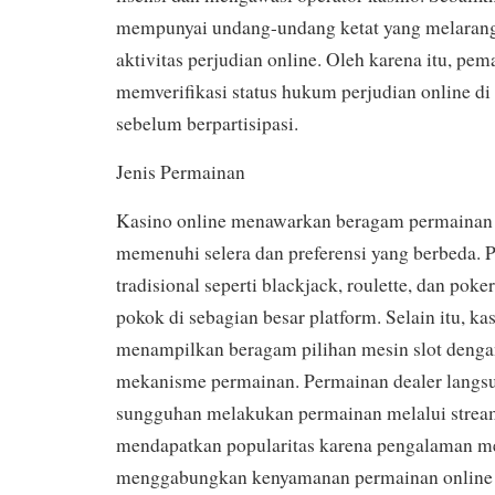
mempunyai undang-undang ketat yang melaran
aktivitas perjudian online. Oleh karena itu, pem
memverifikasi status hukum perjudian online di
sebelum berpartisipasi.
Jenis Permainan
Kasino online menawarkan beragam permainan 
memenuhi selera dan preferensi yang berbeda. 
tradisional seperti blackjack, roulette, dan pok
pokok di sebagian besar platform. Selain itu, k
menampilkan beragam pilihan mesin slot denga
mekanisme permainan. Permainan dealer langsu
sungguhan melakukan permainan melalui stream
mendapatkan popularitas karena pengalaman 
menggabungkan kenyamanan permainan online 